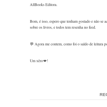
AllBooks Editora.
Bom, é isso, espero que tenham gostado e não se 
sobre os livros, e todos tem resenha no feed.
💬 Agora me contem, como foi o saldo de leitura po
Um xêro💋!
RE