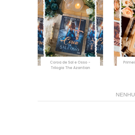
Coroa de Sal e Osso -
Primei
Trilogia The Azantian
NENHU