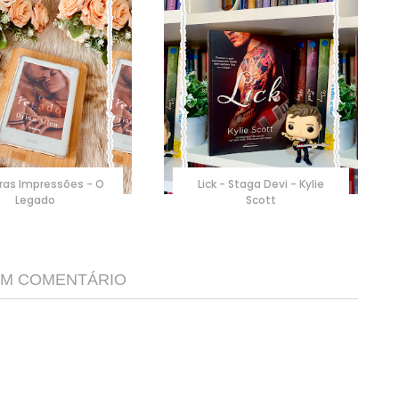
ras Impressões - O
Lick - Staga Devi - Kylie
Legado
Scott
M COMENTÁRIO