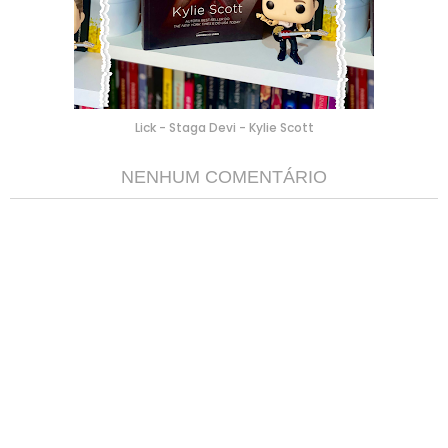
Lick - Staga Devi - Kylie Scott
NENHUM COMENTÁRIO