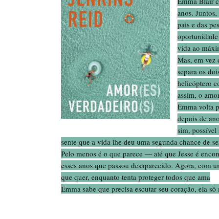
Emma Blair c
anos. Juntos,
pais e das pe
oportunidade 
vida ao máxi
Mas, em vez d
separa os doi
helicóptero c
assim, o amo
Emma volta pa
depois de ano
sim, possíve
sente que a vida lhe deu uma segunda chance de ser 
Pelo menos é o que parece ― até que Jesse é encont
esses anos que passou desaparecido. Agora, com u
que quer, enquanto tenta proteger todos que ama
Emma sabe que precisa escutar seu coração, ela só n