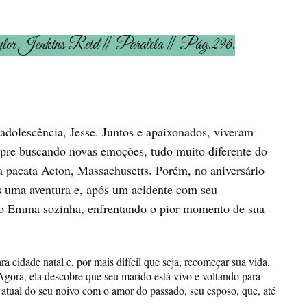
lor Jenkins Reid ǁ Paralela ǁ Pág.296.
olescência, Jesse. Juntos e apaixonados, viveram
mpre buscando novas emoções, tudo muito diferente do
a pacata Acton, Massachusetts. Porém, no aniversário
is uma aventura e, após um acidente com seu
do Emma sozinha, enfrentando o pior momento de sua
ra cidade natal e, por mais difícil que seja, recomeçar sua vida,
gora, ela descobre que seu marido está vivo e voltando para
 atual do seu noivo com o amor do passado, seu esposo, que, até