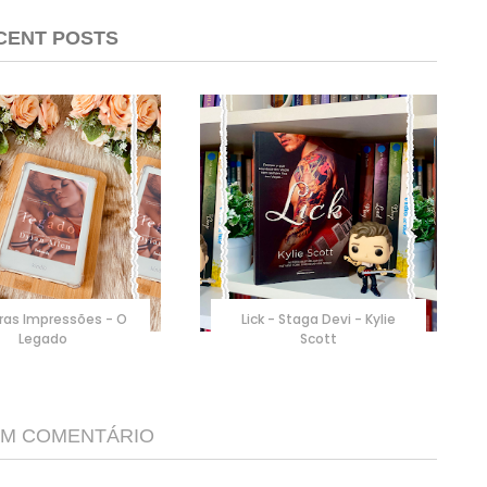
CENT POSTS
ras Impressões - O
Lick - Staga Devi - Kylie
Legado
Scott
M COMENTÁRIO