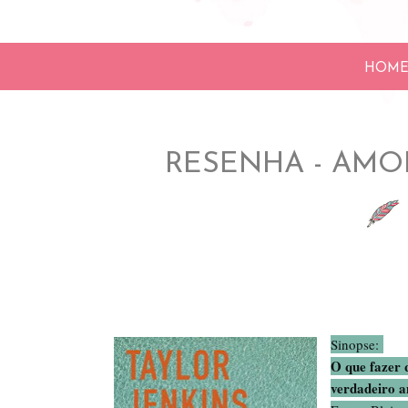
HOM
RESENHA - AMO
Sinopse:
O que fazer 
verdadeiro a