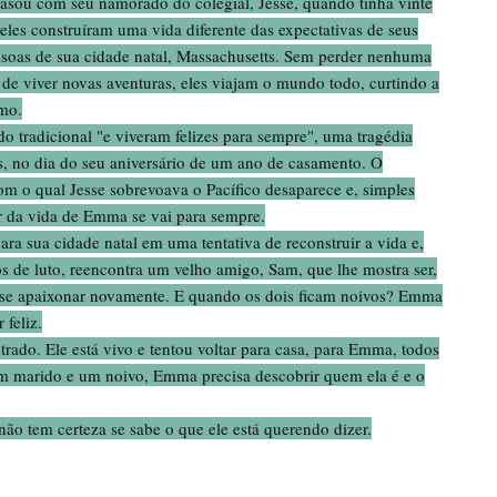
asou com seu namorado do colegial, Jesse, quando tinha vinte
 eles construíram uma vida diferente das expectativas de seus
ssoas de sua cidade natal, Massachusetts. Sem perder nenhuma
de viver novas aventuras, eles viajam o mundo todo, curtindo a
mo.
o tradicional "e viveram felizes para sempre", uma tragédia
s, no dia do seu aniversário de um ano de casamento. O
om o qual Jesse sobrevoava o Pacífico desaparece e, simples
r da vida de Emma se vai para sempre.
ra sua cidade natal em uma tentativa de reconstruir a vida e,
s de luto, reencontra um velho amigo, Sam, que lhe mostra ser,
l se apaixonar novamente. E quando os dois ficam noivos? Emma
feliz.
rado. Ele está vivo e tentou voltar para casa, para Emma, todos
m marido e um noivo, Emma precisa descobrir quem ela é e o
ão tem certeza se sabe o que ele está querendo dizer.