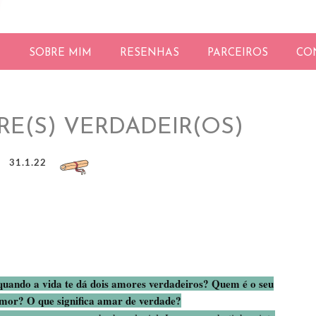
E
SOBRE MIM
RESENHAS
PARCEIROS
CO
RE(S) VERDADEIR(OS)
31.1.22
quando a vida te dá dois amores verdadeiros? Quem é o seu
mor? O que significa amar de verdade?